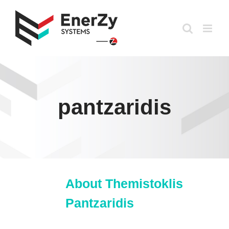
Skip
to
content
pantzaridis
About
Themistoklis
Pantzaridis